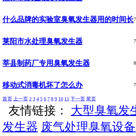
什么品牌的实验室臭氧发生器用的时间长
7
莱阳市水处理臭氧发生器
7
莘县制药厂专用臭氧发生器
8
移动式消毒机坏了怎么办
7
首页
上一页
2
3
4
5
6
7
8
9
10
11
下一页
尾页
友情链接：
大型臭氧发
发生器
废气处理臭氧设备