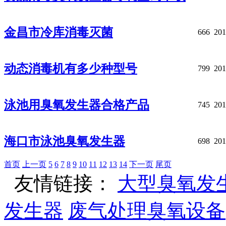
金昌市冷库消毒灭菌
666
201
动态消毒机有多少种型号
799
201
泳池用臭氧发生器合格产品
745
201
海口市泳池臭氧发生器
698
201
首页
上一页
5
6
7
8
9
10
11
12
13
14
下一页
尾页
友情链接：
大型臭氧发
发生器
废气处理臭氧设备