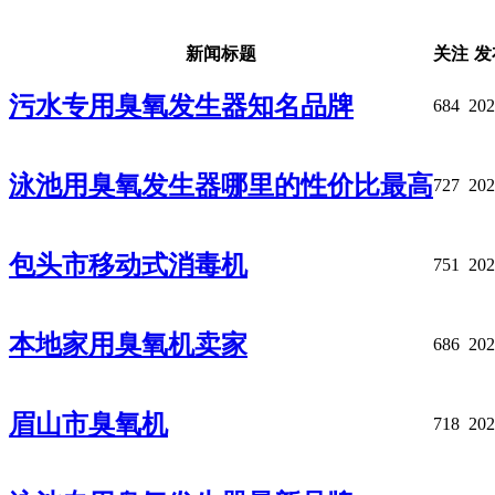
新闻标题
关注
发
污水专用臭氧发生器知名品牌
684
202
泳池用臭氧发生器哪里的性价比最高
727
202
包头市移动式消毒机
751
202
本地家用臭氧机卖家
686
202
眉山市臭氧机
718
202